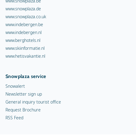
www.snowplaza.be
www.snowplaza.de
www.snowplaza.co.uk
www.indebergen.be
www.indebergen.nl
www.berghotels.nl
www.skiinformatie.nl
www.hetisvakantie.nl
Snowplaza service
Snowalert
Newsletter sign up
General inquiry tourist office
Request Brochure
RSS Feed