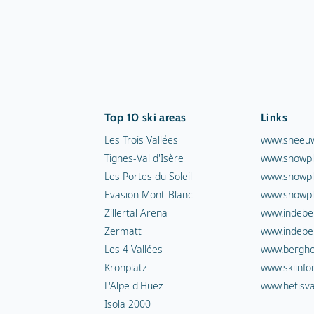
Top 10 ski areas
Links
Les Trois Vallées
www.sneeuw
Tignes-Val d'Isère
www.snowpl
Les Portes du Soleil
www.snowpl
Evasion Mont-Blanc
www.snowpl
Zillertal Arena
www.indebe
Zermatt
www.indebe
Les 4 Vallées
www.berghot
Kronplatz
www.skiinfo
L'Alpe d'Huez
www.hetisva
Isola 2000