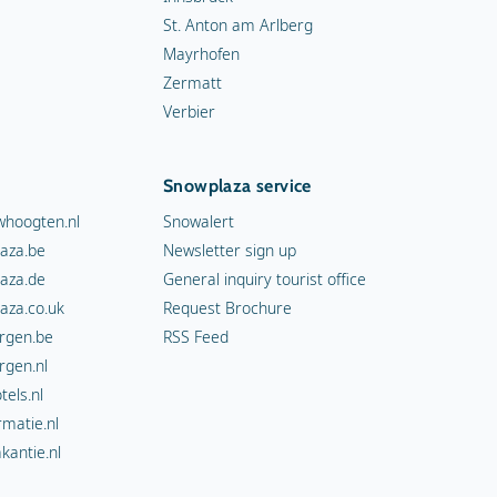
St. Anton am Arlberg
Mayrhofen
Zermatt
Verbier
Snowplaza service
hoogten.nl
Snowalert
aza.be
Newsletter sign up
aza.de
General inquiry tourist office
aza.co.uk
Request Brochure
rgen.be
RSS Feed
rgen.nl
els.nl
rmatie.nl
kantie.nl