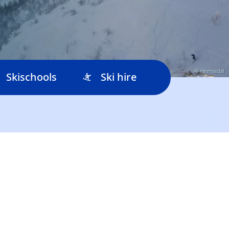
© Hemsedal
Skischools
Ski hire