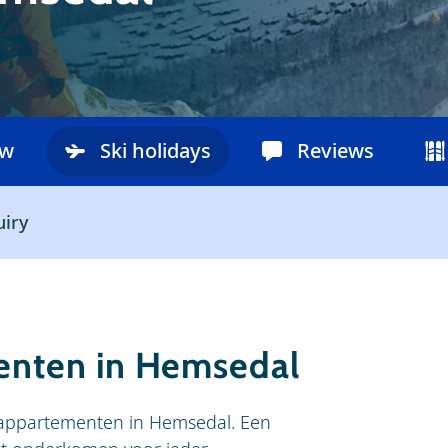
ow
Ski holidays
Reviews
uiry
enten in Hemsedal
 appartementen in Hemsedal. Een