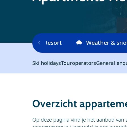
Ski area
Resort
Weather & sn
Ski holidays
Touroperators
General enq
Overzicht appartem
Op deze pagina vind je het aanbod van