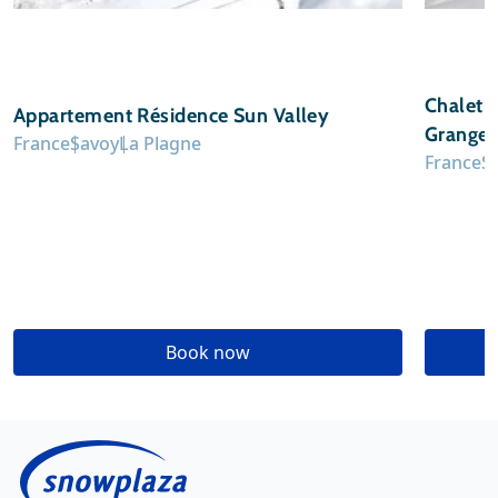
Chalet-
Appartement Résidence Sun Valley
Granges
France
Savoy
La Plagne
France
S
Book now