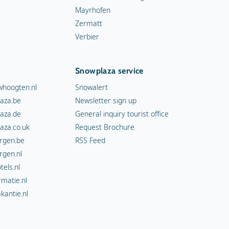
Mayrhofen
Zermatt
Verbier
Snowplaza service
hoogten.nl
Snowalert
aza.be
Newsletter sign up
aza.de
General inquiry tourist office
aza.co.uk
Request Brochure
rgen.be
RSS Feed
rgen.nl
els.nl
rmatie.nl
kantie.nl