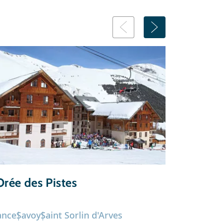
Orée des Pistes
Rés. Pre
de L'Arva
ance
Savoy
Saint Sorlin d'Arves
France
Sav