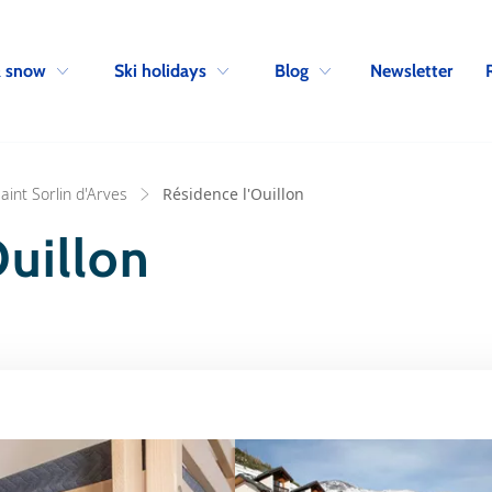
Skip to navigation
Skip to main content
Newsletter
& snow
Ski holidays
Blog
aint Sorlin d'Arves
Résidence l'Ouillon
Ouillon