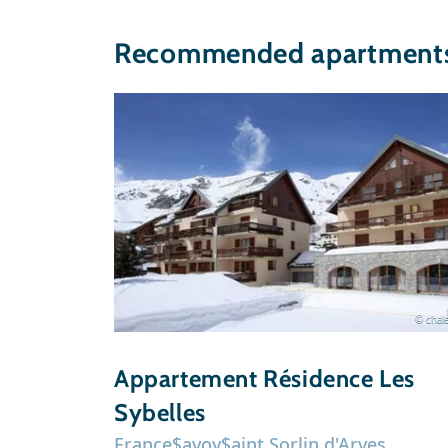
Recommended apartments i
© chale
Appartement Résidence Les
Sybelles
France
Savoy
Saint Sorlin d'Arves