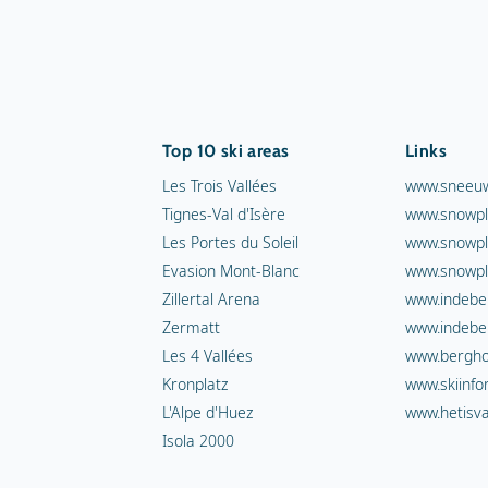
Top 10 ski areas
Links
Les Trois Vallées
www.sneeuw
Tignes-Val d'Isère
www.snowpl
Les Portes du Soleil
www.snowpl
Evasion Mont-Blanc
www.snowpl
Zillertal Arena
www.indebe
Zermatt
www.indebe
Les 4 Vallées
www.berghot
Kronplatz
www.skiinfo
L'Alpe d'Huez
www.hetisva
Isola 2000