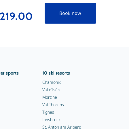
219.00
€331
Book now
er sports
10 ski resorts
Chamonix
Val d'Isère
Morzine
Val Thorens
Tignes
Innsbruck
St. Anton am Arlberg