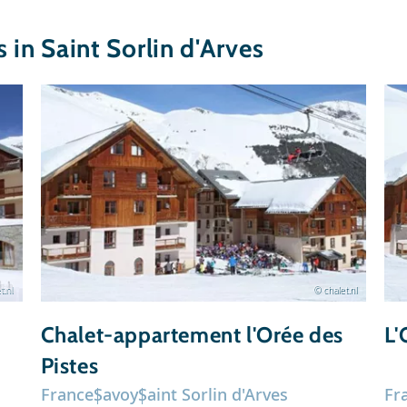
n Saint Sorlin d'Arves
t.nl
© chalet.nl
Chalet-appartement l'Orée des
L'
Pistes
France
Savoy
Saint Sorlin d'Arves
Fr