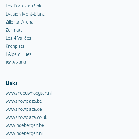
Les Portes du Soleil
Evasion Mont-Blanc
Zillertal Arena
Zermatt
Les 4 Vallées
Kronplatz
L'Alpe d'Huez
Isola 2000
Links
www.sneeuwhoogten.nl
www.snowplaza.be
www.snowplaza.de
www.snowplaza.co.uk
www.indebergen.be
www.indebergen.nl