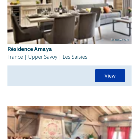
© sunweb.nl
Résidence Amaya
France
|
Upper Savoy
|
Les Saisies
View