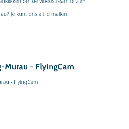
 aanklikken om de videostream te zien.
au? Je kunt ons altijd mailen
g-Murau - FlyingCam