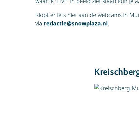
waar je 'LIVE' in beeld ziet staan kun je
Klopt er iets niet aan de webcams in Mur
via
redactie@snowplaza.nl
.
Kreischber