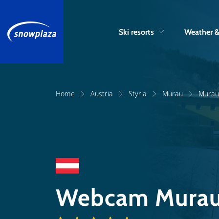
Ski resorts
Weather 
Home
Austria
Styria
Murau
Murau
Webcam Mura