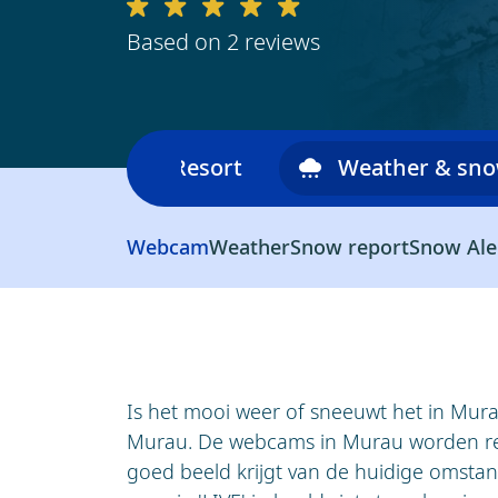
Based on 2 reviews
Ski area
Resort
Weather & sn
Webcam
Weather
Snow report
Snow Ale
Is het mooi weer of sneeuwt het in Mur
Murau. De webcams in Murau worden reg
goed beeld krijgt van de huidige omsta