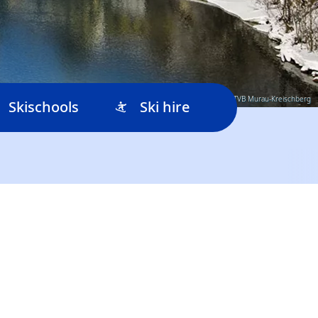
© TVB Murau-Kreischberg
Skischools
Ski hire